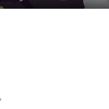
c
-
9