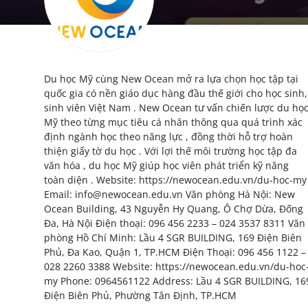
My Company
School Science
Du học Mỹ cùng New Ocean mở ra lựa chọn học tập tại
Disease Science
quốc gia có nền giáo dục hàng đầu thế giới cho học sinh,
sinh viên Việt Nam . New Ocean tư vấn chiến lược du họ
Jobs
Mỹ theo từng mục tiêu cá nhân thông qua quá trình xác
định ngành học theo năng lực , đồng thời hỗ trợ hoàn
Blogs
thiện giấy tờ du học . Với lợi thế môi trường học tập đa
văn hóa , du học Mỹ giúp học viên phát triển kỹ năng
toàn diện . Website: https://newocean.edu.vn/du-hoc-my
Email: info@newocean.edu.vn Văn phòng Hà Nội: New
Ocean Building, 43 Nguyễn Hy Quang, Ô Chợ Dừa, Đống
Đa, Hà Nội Điện thoại: 096 456 2233 – 024 3537 8311 Văn
phòng Hồ Chí Minh: Lầu 4 SGR BUILDING, 169 Điện Biên
Phủ, Đa Kao, Quận 1, TP.HCM Điện Thoại: 096 456 1122 –
028 2260 3388 Website: https://newocean.edu.vn/du-hoc
my Phone: 0964561122 Address: Lầu 4 SGR BUILDING, 16
Điện Biên Phủ, Phường Tân Định, TP.HCM