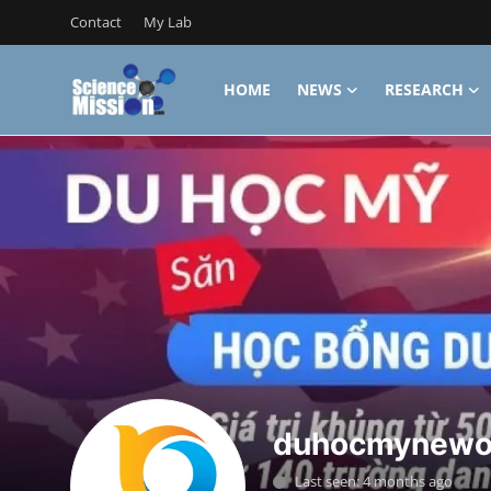
Contact
My Lab
HOME
NEWS
RESEARCH
Login
Register
Home
Contact
My Lab
News
Research
Science Hangouts
duhocmynewo
My Lab
Last seen: 4 months ago