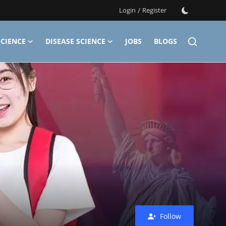
Login
/
Register
CIENCE
DISEASE SCIENCE
JOBS
BLOGS
Follow