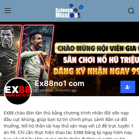
Login
Register
Home
Contact
My Lab
Ex88no1 com
Last seen: 3 months ago
News
Research
EX88 chào đón tân thủ bằng chương trình nhân đôi vốn nạp
đầu cực khủng, giúp bạn tự tin chinh phục sảnh Bắn cá đổi
Science Hangouts
thưởng, Nổ hũ thần tài hay thử vận may với Lô đề trực tuyến 1
ăn 99. Chỉ cần thực hiện thao tác EX88 Đăng ký ngay hôm nay,
My Lab
bạn sẽ sở hữu tấm vé gia nhập thiên đường cá cược uy tín