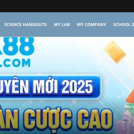
SCIENCE HANGOUTS
MY LAB
MY COMPANY
SCHOOL S