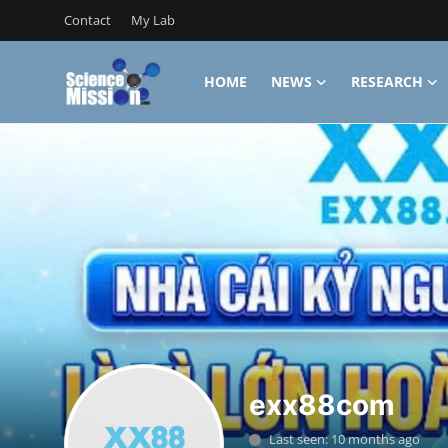
Contact
My Lab
HOME
NEWS
RESEARCH
Login
Register
Home
Contact
My Lab
News
Research
Science Hangouts
exx88com
My Lab
Last seen: 10 months ago