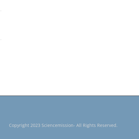
Copyright 2023 Sciencemission- All Rights Reserved.