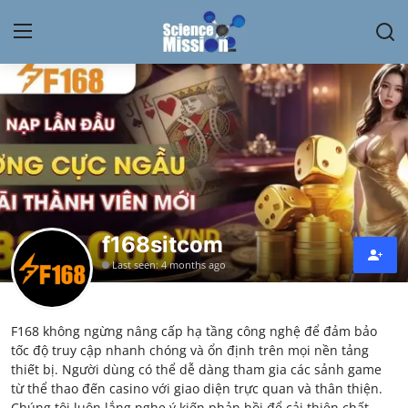
Login
Register
Home
Contact
My Lab
f168sitcom
Last seen: 4 months ago
News
Research
F168 không ngừng nâng cấp hạ tầng công nghệ để đảm bảo
tốc độ truy cập nhanh chóng và ổn định trên mọi nền tảng
Science Hangouts
thiết bị. Người dùng có thể dễ dàng tham gia các sảnh game
từ thể thao đến casino với giao diện trực quan và thân thiện.
My Lab
Chúng tôi luôn lắng nghe ý kiến phản hồi để cải thiện chất