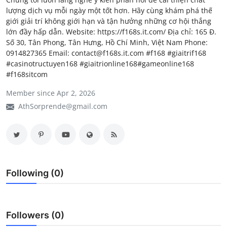
lượng dịch vụ mỗi ngày một tốt hơn. Hãy cùng khám phá thế
My Company
giới giải trí không giới hạn và tận hưởng những cơ hội thắng
lớn đầy hấp dẫn. Website: https://f168s.it.com/ Địa chỉ: 165 Đ.
School Science
Số 30, Tân Phong, Tân Hưng, Hồ Chí Minh, Việt Nam Phone:
0914827365 Email: contact@f168s.it.com #f168 #giaitrif168
Disease Science
#casinotructuyen168 #giaitrionline168#gameonline168
#f168sitcom
Jobs
Member since Apr 2, 2026
Blogs
AthSorprende@gmail.com
Following (0)
Followers (0)