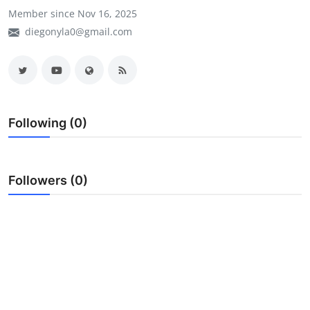
Member since Nov 16, 2025
My Company
diegonyla0@gmail.com
School Science
Disease Science
Jobs
Following (0)
Blogs
Followers (0)