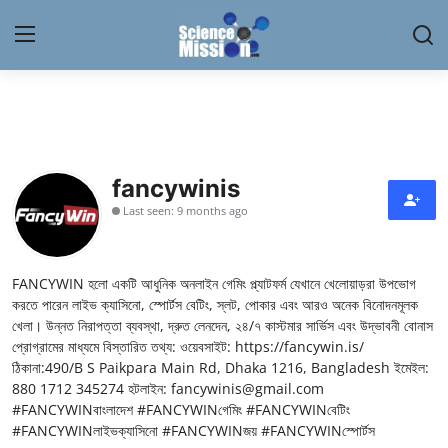
Login
Register
Home
fancywinis
Contact
Last seen: 9 months ago
My Lab
FANCYWIN হলো একটি আধুনিক অনলাইন গেমিং প্ল্যাটফর্ম যেখানে খেলোয়াড়রা উপভোগ
News
করতে পারেন লাইভ ক্যাসিনো, স্পোর্টস বেটিং, স্লট, পোকার এবং আরও অনেক বিনোদনমূলক
খেলা। উন্নত নিরাপত্তা ব্যবস্থা, দ্রুত লেনদেন, ২৪/৭ কাস্টমার সার্ভিস এবং উদ্ভাবনী বোনাস
Research
প্রোগ্রামের মাধ্যমে বিস্তারিত তথ্য: ওয়েবসাইট: https://fancywin.is/
ঠিকানা:490/B S Paikpara Main Rd, Dhaka 1216, Bangladesh ইমেইল:
Science Hangouts
880 1712 345274 হটলাইন: fancywinis@gmail.com
#FANCYWINবাংলাদেশ #FANCYWINগেমিং #FANCYWINবেটিং
#FANCYWINলাইভক্যাসিনো #FANCYWINজয় #FANCYWINস্পোর্টস
My Lab