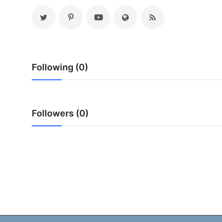
Following (0)
Followers (0)