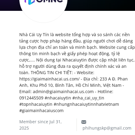
My Company
School Science
Nhà Cái Uy Tín là website tổng hợp và so sánh các nền
Disease Science
tảng cược hợp pháp hàng đầu, giúp người chơi dễ dàng
lựa chọn địa chỉ an toàn và minh bạch. Website cung cấp
Jobs
thông tin minh bạch về giấy phép hoạt động, tỷ lệ
cược,.... Nội dung tại Nhacaiuytin được cập nhật liên tục,
Blogs
hỗ trợ người dùng đưa ra quyết định chính xác và an
toàn. THÔNG TIN CHI TIẾT: - Website:
https://giaimainhacai.us.com/ - Địa chỉ: 233 A Đ. Phan
Anh, Khu Phố 10, Bình Tân, Hồ Chí Minh, Việt Nam -
Email: admin@giaimainhacai.us.com - Hotline:
0912445509 #nhacaiuytin #nha_cai_uy_tin
#topnhacaiuytin #nhungnhacaiuytinnhatvietnam
#giaimainhacaiuscom
Member since Jul 31,
2025
phihungskp@gmail.com