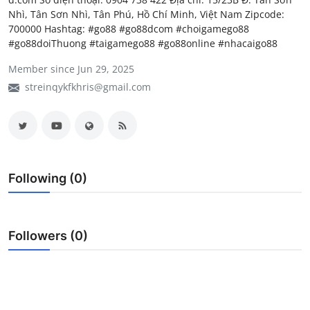
Nhì, Tân Sơn Nhì, Tân Phú, Hồ Chí Minh, Việt Nam Zipcode:
My Company
700000 Hashtag: #go88 #go88dcom #choigamego88
#go88doiThuong #taigamego88 #go88online #nhacaigo88
School Science
Member since Jun 29, 2025
Disease Science
streinqykfkhris@gmail.com
Jobs
Blogs
Following (0)
Followers (0)