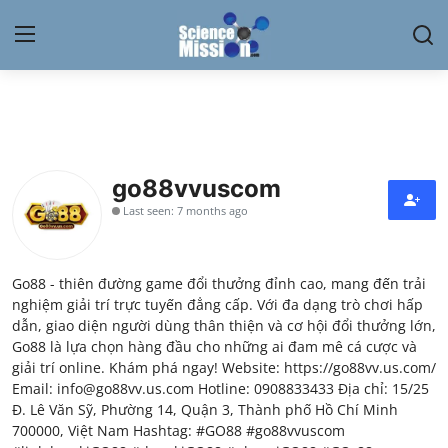
Login
Register
Home
go88vvuscom
Contact
Last seen: 7 months ago
My Lab
Go88 - thiên đường game đổi thưởng đỉnh cao, mang đến trải
News
nghiệm giải trí trực tuyến đẳng cấp. Với đa dạng trò chơi hấp
dẫn, giao diện người dùng thân thiện và cơ hội đổi thưởng lớn,
Research
Go88 là lựa chọn hàng đầu cho những ai đam mê cá cược và
giải trí online. Khám phá ngay! Website: https://go88vv.us.com/
Science Hangouts
Email: info@go88vv.us.com Hotline: 0908833433 Địa chỉ: 15/25
Đ. Lê Văn Sỹ, Phường 14, Quận 3, Thành phố Hồ Chí Minh
700000, Việt Nam Hashtag: #GO88 #go88vvuscom
My Lab