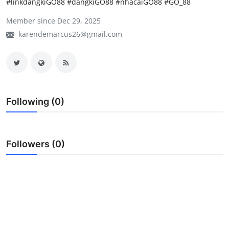
#linkdangkiGO88 #dangkiGO88 #nhacaiGO88 #GO_88
My Company
Member since Dec 29, 2025
karendemarcus26@gmail.com
School Science
Disease Science
Jobs
Following (0)
Blogs
Followers (0)