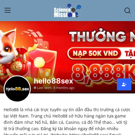
Login
Register
Home
Contact
My Lab
hello88sex
Last seen: 8 months ago
News
Research
Hello88 là nhà cái trực tuyến uy tín dẫn đầu thị trường cá cược
tại Việt Nam. Trang chủ Hello88 sở hữu hàng ngàn tựa game
Science Hangouts
đình đám như: Nổ hũ, Bắn cá, Casino, cá độ Thể thao... với tỷ
lệ trả thưởng cao. Đăng ký tài khoản ngay để nhận nhiều
My Lab
khuyến mãi cực giá trị. Website: https://hello88.sex/ Email: