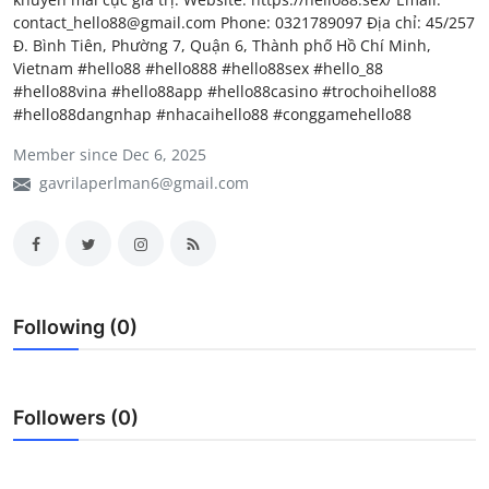
contact_hello88@gmail.com Phone: 0321789097 Địa chỉ: 45/257
My Company
Đ. Bình Tiên, Phường 7, Quận 6, Thành phố Hồ Chí Minh,
Vietnam #hello88 #hello888 #hello88sex #hello_88
School Science
#hello88vina #hello88app #hello88casino #trochoihello88
#hello88dangnhap #nhacaihello88 #conggamehello88
Disease Science
Member since Dec 6, 2025
Jobs
gavrilaperlman6@gmail.com
Blogs
Following (0)
Followers (0)