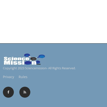
Copyright 2023 Sciencemission- All Rights Reserved.
Privacy
Rules