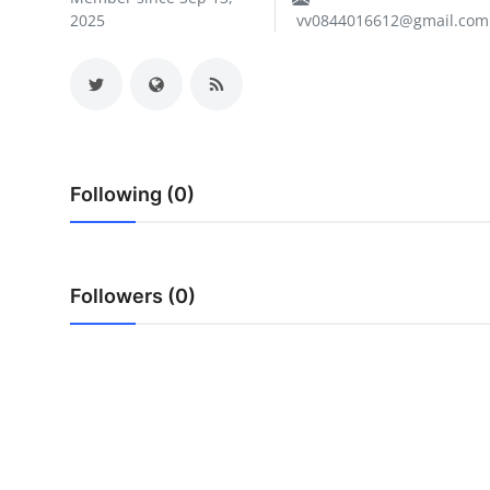
2025
vv0844016612@gmail.com
Following (0)
Followers (0)