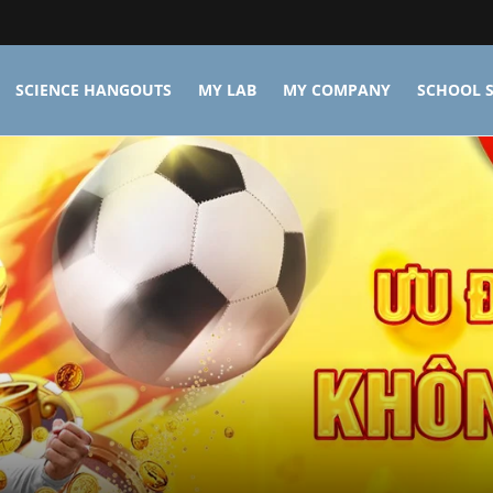
SCIENCE HANGOUTS
MY LAB
MY COMPANY
SCHOOL S