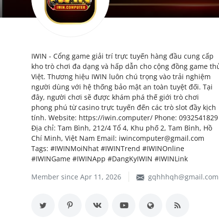
My Company
School Science
IWIN - Cổng game giải trí trực tuyến hàng đầu cung cấp
Disease Science
kho trò chơi đa dạng và hấp dẫn cho cộng đồng game th
Việt. Thương hiệu IWIN luôn chú trọng vào trải nghiệm
Jobs
người dùng với hệ thống bảo mật an toàn tuyệt đối. Tại
đây, người chơi sẽ được khám phá thế giới trò chơi
Blogs
phong phú từ casino trực tuyến đến các trò slot đầy kịch
tính. Website: https://iwin.computer/ Phone: 0932541829
Địa chỉ: Tam Bình, 212/4 Tổ 4, Khu phố 2, Tam Bình, Hồ
Chí Minh, Việt Nam Email: iwincomputer@gmail.com
Tags: #IWINMoiNhat #IWINTrend #IWINOnline
#IWINGame #IWINApp #DangKyIWIN #IWINLink
Member since Apr 11, 2026
gqhhhqh@gmail.com