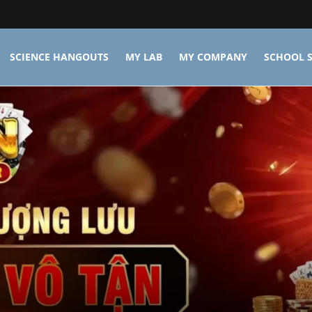
SCIENCE HANGOUTS
MY LAB
MY COMPANY
SCHOOL S