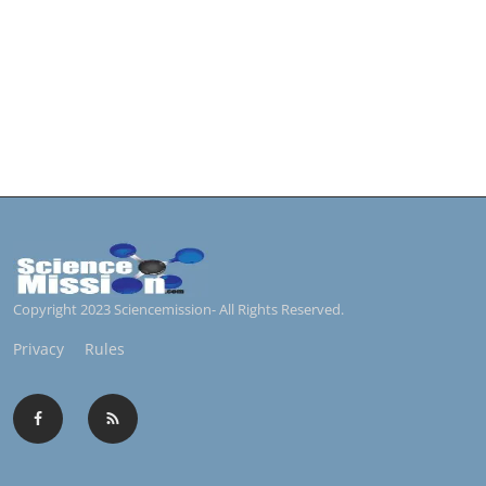
Copyright 2023 Sciencemission- All Rights Reserved.
Privacy
Rules