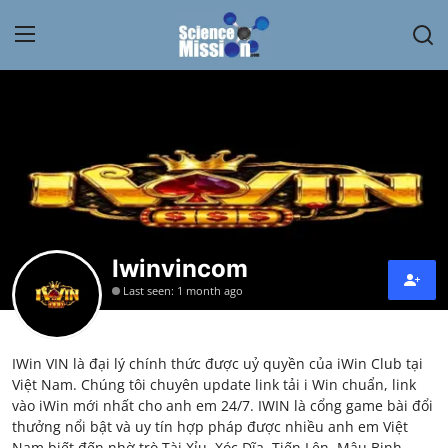
Login
Register
Home
Contact
My Lab
Iwinvincom
Last seen: 1 month ago
News
Research
IWin VIN là đại lý chính thức được uỷ quyền của iWin Club tại
Việt Nam. Chúng tôi chuyên update link tải i Win chuẩn, link
Science Hangouts
vào iWin mới nhất cho anh em 24/7. IWIN là cổng game bài đổi
thưởng nổi bật và uy tín hợp pháp được nhiều anh em Việt
My Lab
Nam biết đến nhờ trò Tài Xỉu, Xóc Đĩa, Tiến Lên, Mậu Binh,…