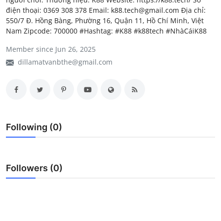
điện thoại: 0369 308 378 Email: k88.tech@gmail.com Địa chỉ:
My Company
550/7 Đ. Hồng Bàng, Phường 16, Quận 11, Hồ Chí Minh, Việt
Nam Zipcode: 700000 #Hashtag: #K88 #k88tech #NhàCáiK88
School Science
Member since Jun 26, 2025
Disease Science
dillamatvanbthe@gmail.com
Jobs
Blogs
Following (0)
Followers (0)