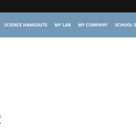
SCIENCE HANGOUTS
MY LAB
MY COMPANY
SCHOOL S
i
o