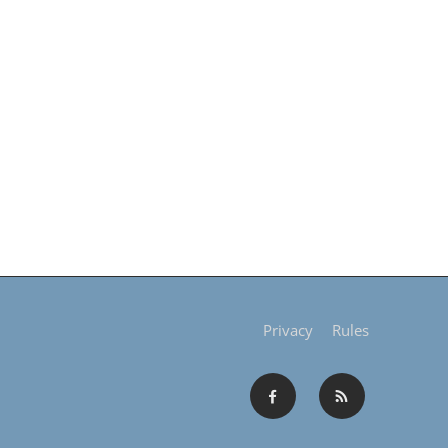
Privacy
Rules