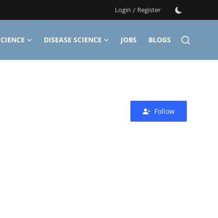
Login
/
Register
CIENCE
DISEASE SCIENCE
JOBS
BLOGS
Follow