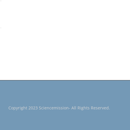
Copyright 2023 Sciencemission- All Rights Reserved.