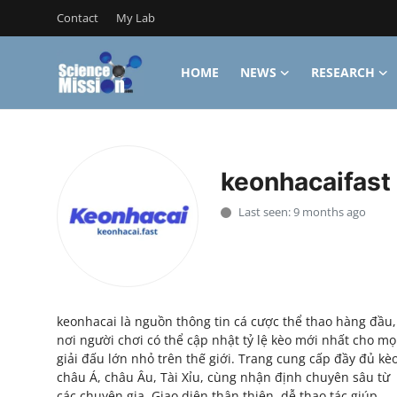
Contact
My Lab
HOME
NEWS
RESEARCH
Login
Register
Home
keonhacaifast
Contact
Last seen: 9 months ago
My Lab
News
Research
keonhacai là nguồn thông tin cá cược thể thao hàng đầu,
nơi người chơi có thể cập nhật tỷ lệ kèo mới nhất cho mọ
Science Hangouts
giải đấu lớn nhỏ trên thế giới. Trang cung cấp đầy đủ kè
châu Á, châu Âu, Tài Xỉu, cùng nhận định chuyên sâu từ
My Lab
các chuyên gia. Giao diện thân thiện, dễ thao tác giúp