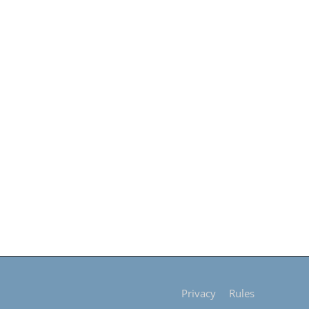
Privacy
Rules