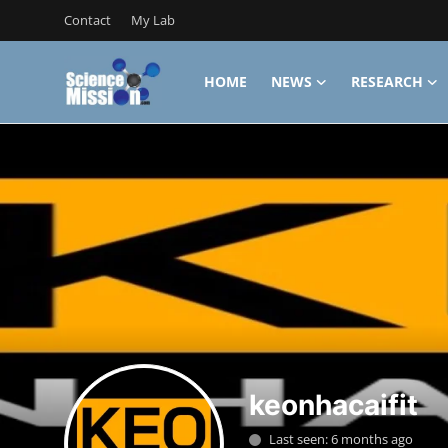
Contact
My Lab
HOME
NEWS
RESEARCH
Login
Register
Home
Contact
My Lab
News
Research
Science Hangouts
keonhacaifit
My Lab
Last seen: 6 months ago