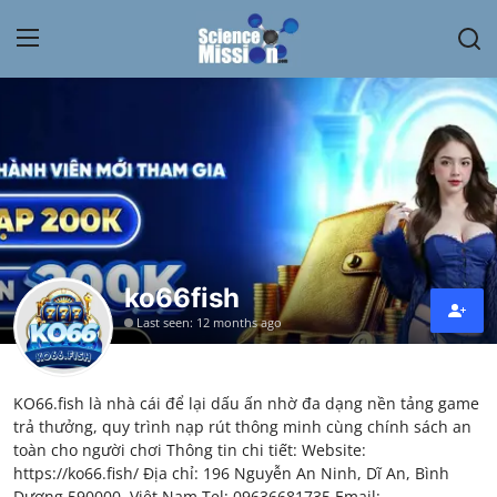
Login
Register
Home
Contact
My Lab
ko66fish
Last seen: 12 months ago
News
Research
KO66.fish là nhà cái để lại dấu ấn nhờ đa dạng nền tảng game
trả thưởng, quy trình nạp rút thông minh cùng chính sách an
Science Hangouts
toàn cho người chơi Thông tin chi tiết: Website:
https://ko66.fish/ Địa chỉ: 196 Nguyễn An Ninh, Dĩ An, Bình
My Lab
Dương 590000, Việt Nam Tel: 09636681735 Email: