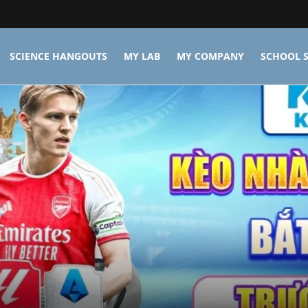
SCIENCE HANGOUTS
MY LAB
MY COMPANY
SCHOOL S