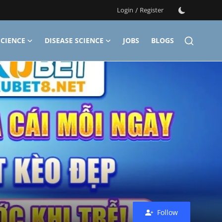
Login
/
Register
CIENCE
DISEASE SCIENCE
JOBS
BLOGS
Follow