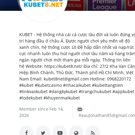
My Company
School Science
KUBET - Hệ thống nhà cái cá cược lâu đời và luôn đứng vị
Disease Science
trí hàng đầu ở châu Á. Được người chơi yêu mến về độ
xanh chín, hệ thống cược Lô Đề hấp dẫn nhất và nạp/rút
Jobs
cực nhanh luôn thu hút người chơi lâu năm và hàng tră
ngàn người chơi mới tham gia mỗi ngày. Thông tin liên
Blogs
hệ Website: https://kubet8.net/ Địa chỉ: 27/2 Kha Vạn Cân
Hiệp Bình Chánh, Thủ Đức, Thành phố Hồ Chí Minh, Việt
Nam Email: kubet8net@gmail.com Hotline: 0968220172
#kubet #kubetcasino #nhacaikubet #kubettangtien
#linkvaokubet #dangkykubet #trangchukubet #appkubet
#lodekubet #khuyenmaikubet
Member since Feb 14,
2026
ReauJonathan85@gmail.co