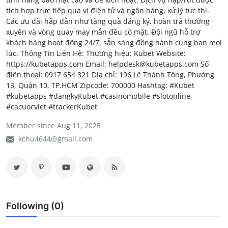
tích hợp trực tiếp qua ví điện tử và ngân hàng, xử lý tức thì.
My Company
Các ưu đãi hấp dẫn như tặng quà đăng ký, hoàn trả thường
xuyên và vòng quay may mắn đều có mặt. Đội ngũ hỗ trợ
School Science
khách hàng hoạt động 24/7, sẵn sàng đồng hành cùng bạn mọi
lúc. Thông Tin Liên Hệ: Thương hiệu: Kubet Website:
Disease Science
https://kubetapps.com Email: helpdesk@kubetapps.com Số
điện thoại: 0917 654 321 Địa chỉ: 196 Lê Thánh Tông, Phường
Jobs
13, Quận 10, TP.HCM Zipcode: 700000 Hashtag: #Kubet
#kubetapps #dangkyKubet #casinomobile #slotonline
Blogs
#cacuocviet #trackerKubet
Member since Aug 11, 2025
kchu4644@gmail.com
Following (0)