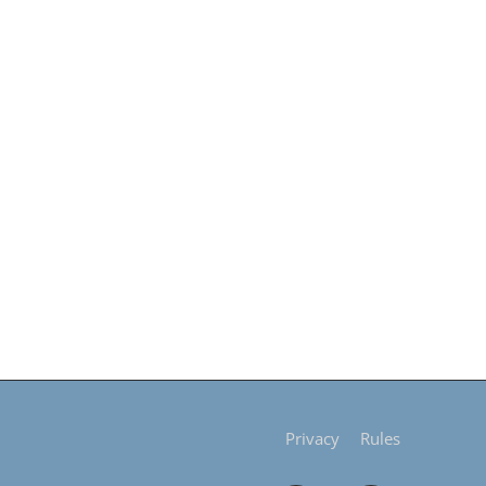
Privacy
Rules