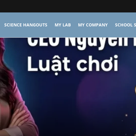
SCIENCE HANGOUTS
MY LAB
MY COMPANY
SCHOOL S