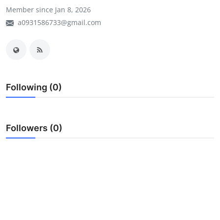
Member since Jan 8, 2026
My Company
a0931586733@gmail.com
School Science
Disease Science
Jobs
Following (0)
Blogs
Followers (0)