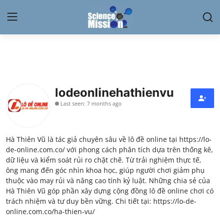
Login
Register
Home
lodeonlinehathienvu
Contact
Last seen: 7 months ago
My Lab
Hà Thiên Vũ là tác giả chuyên sâu về lô đề online tại https://lo-
News
de-online.com.co/ với phong cách phân tích dựa trên thống kê,
dữ liệu và kiểm soát rủi ro chặt chẽ. Từ trải nghiệm thực tế,
Research
ông mang đến góc nhìn khoa học, giúp người chơi giảm phụ
thuộc vào may rủi và nâng cao tính kỷ luật. Những chia sẻ của
Science Hangouts
Hà Thiên Vũ góp phần xây dựng cộng đồng lô đề online chơi có
trách nhiệm và tư duy bền vững. Chi tiết tại: https://lo-de-
online.com.co/ha-thien-vu/
My Lab