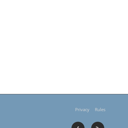
Privacy
Rules