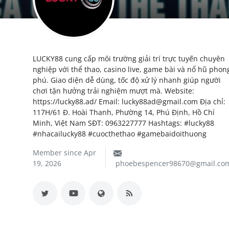
My Company
School Science
LUCKY88 cung cấp môi trường giải trí trực tuyến chuyên
Disease Science
nghiệp với thể thao, casino live, game bài và nổ hũ phon
phú. Giao diện dễ dùng, tốc độ xử lý nhanh giúp người
Jobs
chơi tận hưởng trải nghiệm mượt mà. Website:
https://lucky88.ad/ Email: lucky88ad@gmail.com Địa chỉ:
Blogs
117H/61 Đ. Hoài Thanh, Phường 14, Phú Định, Hồ Chí
Minh, Việt Nam SĐT: 0963227777 Hashtags: #lucky88
#nhacailucky88 #cuocthethao #gamebaidoithuong
Member since Apr
19, 2026
phoebespencer98670@gmail.co