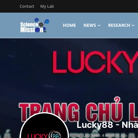
Contact
My Lab
HOME
NEWS
RESEARCH
Login
Register
Home
Contact
My Lab
News
Research
Science Hangouts
Lucky88 - Nhà 
My Lab
Last seen: 4 months ago