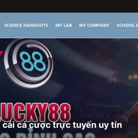
SCIENCE HANGOUTS
MY LAB
MY COMPANY
SCHOOL S
cái cá cược trực tuyến uy tín