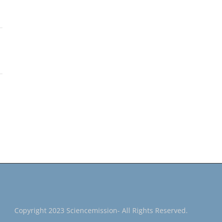
Copyright 2023 Sciencemission- All Rights Reserved.