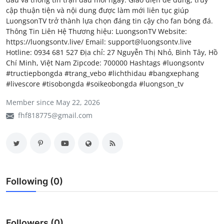
cập thuận tiện và nội dung được làm mới liên tục giúp
My Company
LuongsonTV trở thành lựa chọn đáng tin cậy cho fan bóng đá.
Thông Tin Liên Hệ Thương hiệu: LuongsonTV Website:
School Science
https://luongsontv.live/ Email: support@luongsontv.live
Hotline: 0934 681 527 Địa chỉ: 27 Nguyễn Thị Nhỏ, Bình Tây, Hồ
Disease Science
Chí Minh, Việt Nam Zipcode: 700000 Hashtags #luongsontv
#tructiepbongda #trang_vebo #lichthidau #bangxephang
Jobs
#livescore #tisobongda #soikeobongda #luongson_tv
Blogs
Member since May 22, 2026
fhf818775@gmail.com
Following (0)
Followers (0)