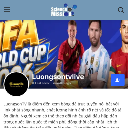
Login
Register
Home
Contact
My Lab
Luongsontvlive
Last seen: 3 months ago
News
Research
LuongsonTV là điểm đến xem bóng đá trực tuyến nổi bật với
link phát sóng nhanh, chất lượng hình ảnh rõ nét và tốc độ tải
Science Hangouts
ổn định. Người xem có thể theo dõi nhiều giải đấu hấp dẫn
trong nước lẫn quốc tế miễn phí, đồng thời cập nhật lịch thi
My Lab
đấu và thông tin trận đấu mỗi ngày. Giao diện dễ dùng, truy