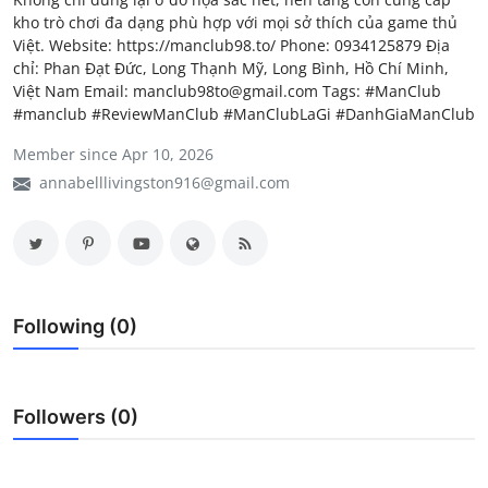
kho trò chơi đa dạng phù hợp với mọi sở thích của game thủ
My Company
Việt. Website: https://manclub98.to/ Phone: 0934125879 Địa
chỉ: Phan Đạt Đức, Long Thạnh Mỹ, Long Bình, Hồ Chí Minh,
School Science
Việt Nam Email: manclub98to@gmail.com Tags: #ManClub
#manclub #ReviewManClub #ManClubLaGi #DanhGiaManClub
Disease Science
Member since Apr 10, 2026
Jobs
annabelllivingston916@gmail.com
Blogs
Following (0)
Followers (0)