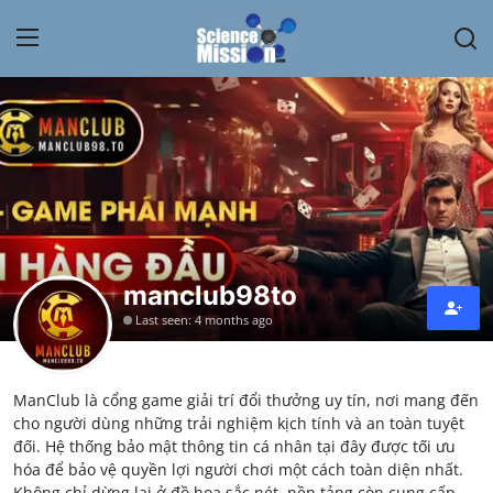
Login
Register
Home
Contact
My Lab
manclub98to
Last seen: 4 months ago
News
Research
ManClub là cổng game giải trí đổi thưởng uy tín, nơi mang đến
cho người dùng những trải nghiệm kịch tính và an toàn tuyệt
Science Hangouts
đối. Hệ thống bảo mật thông tin cá nhân tại đây được tối ưu
hóa để bảo vệ quyền lợi người chơi một cách toàn diện nhất.
My Lab
Không chỉ dừng lại ở đồ họa sắc nét, nền tảng còn cung cấp