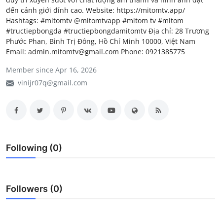
đến cảnh giới đỉnh cao. Website: https://mitomtv.app/
My Company
Hashtags: #mitomtv @mitomtvapp #mitom tv #mitom
#tructiepbongda #tructiepbongdamitomtv Địa chỉ: 28 Trương
School Science
Phước Phan, Bình Trị Đông, Hồ Chí Minh 10000, Việt Nam
Email: admin.mitomtv@gmail.com Phone: 0921385775
Disease Science
Member since Apr 16, 2026
Jobs
vinijr07q@gmail.com
Blogs
Following (0)
Followers (0)