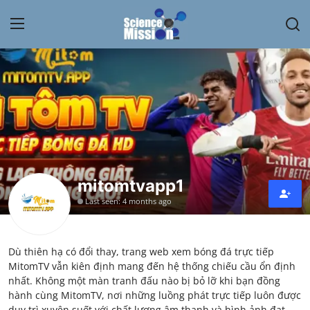
Login
Register
Home
Contact
My Lab
mitomtvapp1
Last seen: 4 months ago
News
Research
Dù thiên hạ có đổi thay, trang web xem bóng đá trực tiếp
MitomTV vẫn kiên định mang đến hệ thống chiếu cầu ổn định
Science Hangouts
nhất. Không một màn tranh đấu nào bị bỏ lỡ khi bạn đồng
hành cùng MitomTV, nơi những luồng phát trực tiếp luôn được
My Lab
duy trì xuyên suốt với chất lượng âm thanh và hình ảnh đạt