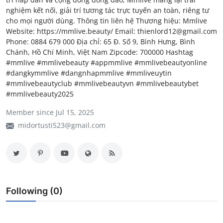
nghiệm kết nối, giải trí tương tác trực tuyến an toàn, riêng tư
My Company
cho mọi người dùng. Thông tin liên hệ Thương hiệu: Mmlive
Website: https://mmlive.beauty/ Email: thienlord12@gmail.com
School Science
Phone: 0884 679 000 Địa chỉ: 65 Đ. Số 9, Bình Hưng, Bình
Chánh, Hồ Chí Minh, Việt Nam Zipcode: 700000 Hashtag
Disease Science
#mmlive #mmlivebeauty #appmmlive #mmlivebeautyonline
#dangkymmlive #dangnhapmmlive #mmliveuytin
Jobs
#mmlivebeautyclub #mmlivebeautyvn #mmlivebeautybet
#mmlivebeauty2025
Blogs
Member since Jul 15, 2025
midortusti523@gmail.com
Following (0)