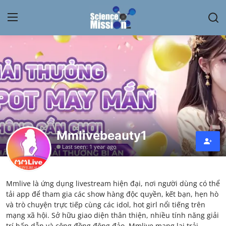
Login
Register
Home
Contact
My Lab
Mmlivebeauty1
Last seen: 1 year ago
News
Research
Mmlive là ứng dụng livestream hiện đại, nơi người dùng có thể
tải app để tham gia các show hàng độc quyền, kết bạn, hẹn hò
Science Hangouts
và trò chuyện trực tiếp cùng các idol, hot girl nổi tiếng trên
mạng xã hội. Sở hữu giao diện thân thiện, nhiều tính năng giải
My Lab
trí hấp dẫn và cộng đồng đông đảo, Mmlive mang lại trải