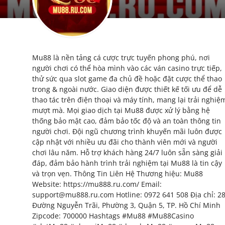
My Company
School Science
Mu88 là nền tảng cá cược trực tuyến phong phú, nơi
Disease Science
người chơi có thể hòa mình vào các ván casino trực tiếp,
thử sức qua slot game đa chủ đề hoặc đặt cược thể thao
Jobs
trong & ngoài nước. Giao diện được thiết kế tối ưu để dễ
thao tác trên điện thoại và máy tính, mang lại trải nghiệ
Blogs
mượt mà. Mọi giao dịch tại Mu88 được xử lý bằng hệ
thống bảo mật cao, đảm bảo tốc độ và an toàn thông tin
người chơi. Đội ngũ chương trình khuyến mãi luôn được
cập nhật với nhiều ưu đãi cho thành viên mới và người
chơi lâu năm. Hỗ trợ khách hàng 24/7 luôn sẵn sàng giải
đáp, đảm bảo hành trình trải nghiệm tại Mu88 là tin cậy
và trọn vẹn. Thông Tin Liên Hệ Thương hiệu: Mu88
Website: https://mu888.ru.com/ Email:
support@mu888.ru.com Hotline: 0972 641 508 Địa chỉ: 2
Đường Nguyễn Trãi, Phường 3, Quận 5, TP. Hồ Chí Minh
Zipcode: 700000 Hashtags #Mu88 #Mu88Casino