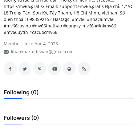
https://mv66.gratis/ Email: support@mv66.gratis Địa chỉ: 1/19C
My Company
Lê Trọng Tấn, Sơn Kỳ, Tây Thạnh, Hồ Chí Minh, Vietnam Số
điện thoại: 0983592152 Hastags: #mv66 #nhacaimv66
School Science
#mv66casino #mv66thethao #dangky_mv66 #linkmv66
#mv66uytin #cacuocmv66
Disease Science
Member since Apr 4, 2026
Jobs
khankharuldewan@gmail.com
Blogs
Following (0)
Followers (0)