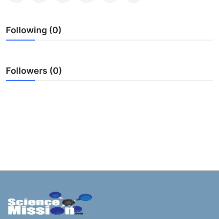
Following (0)
Followers (0)