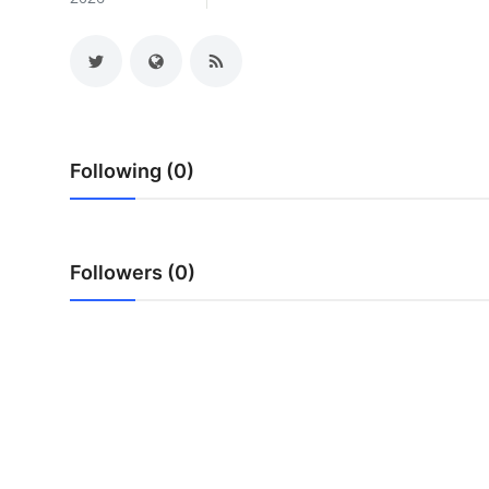
Following (0)
Followers (0)