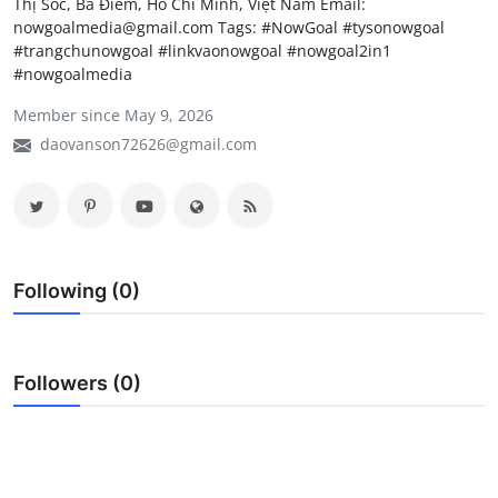
Thị Sóc, Bà Điểm, Hồ Chí Minh, Việt Nam Email:
nowgoalmedia@gmail.com Tags: #NowGoal #tysonowgoal
My Company
#trangchunowgoal #linkvaonowgoal #nowgoal2in1
#nowgoalmedia
School Science
Member since May 9, 2026
Disease Science
daovanson72626@gmail.com
Jobs
Blogs
Following (0)
Followers (0)