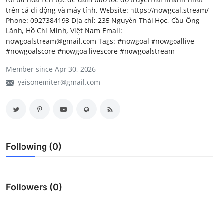
trên cả di động và máy tính. Website: https://nowgoal.stream/
My Company
Phone: 0927384193 Địa chỉ: 235 Nguyễn Thái Học, Cầu Ông
Lãnh, Hồ Chí Minh, Việt Nam Email:
School Science
nowgoalstream@gmail.com Tags: #nowgoal #nowgoallive
#nowgoalscore #nowgoallivescore #nowgoalstream
Disease Science
Member since Apr 30, 2026
Jobs
yeisonemiter@gmail.com
Blogs
Following (0)
Followers (0)