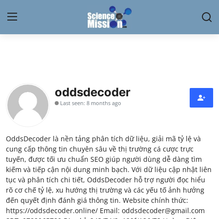
Login
Register
Home
oddsdecoder
Contact
Last seen: 8 months ago
My Lab
OddsDecoder là nền tảng phân tích dữ liệu, giải mã tỷ lệ và
News
cung cấp thông tin chuyên sâu về thị trường cá cược trực
tuyến, được tối ưu chuẩn SEO giúp người dùng dễ dàng tìm
Research
kiếm và tiếp cận nội dung minh bạch. Với dữ liệu cập nhật liên
tục và phân tích chi tiết, OddsDecoder hỗ trợ người đọc hiểu
Science Hangouts
rõ cơ chế tỷ lệ, xu hướng thị trường và các yếu tố ảnh hưởng
đến quyết định đánh giá thông tin. Website chính thức:
https://oddsdecoder.online/ Email: oddsdecoder@gmail.com
My Lab