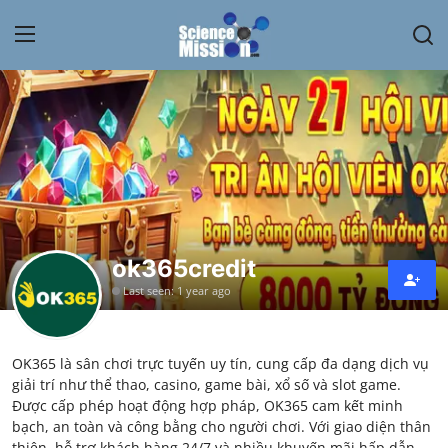
Login
Register
Home
Contact
My Lab
ok365credit
Last seen: 1 year ago
News
Research
OK365 là sân chơi trực tuyến uy tín, cung cấp đa dạng dịch vụ
giải trí như thể thao, casino, game bài, xổ số và slot game.
Science Hangouts
Được cấp phép hoạt động hợp pháp, OK365 cam kết minh
bạch, an toàn và công bằng cho người chơi. Với giao diện thân
My Lab
thiện, hỗ trợ khách hàng 24/7 và nhiều khuyến mãi hấp dẫn