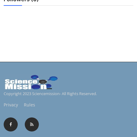
Copyright 2023 Sciencemission- All Rights Reserved.
Privacy
Rules