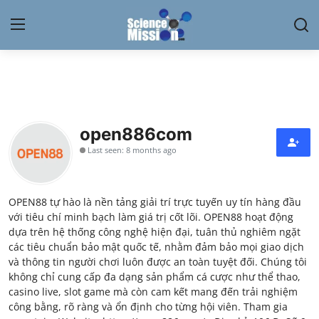
Login
Register
Home
open886com
Contact
Last seen: 8 months ago
My Lab
OPEN88 tự hào là nền tảng giải trí trực tuyến uy tín hàng đầu
News
với tiêu chí minh bạch làm giá trị cốt lõi. OPEN88 hoạt động
dựa trên hệ thống công nghệ hiện đại, tuân thủ nghiêm ngặt
Research
các tiêu chuẩn bảo mật quốc tế, nhằm đảm bảo mọi giao dịch
và thông tin người chơi luôn được an toàn tuyệt đối. Chúng tôi
Science Hangouts
không chỉ cung cấp đa dạng sản phẩm cá cược như thể thao,
casino live, slot game mà còn cam kết mang đến trải nghiệm
công bằng, rõ ràng và ổn định cho từng hội viên. Tham gia
My Lab