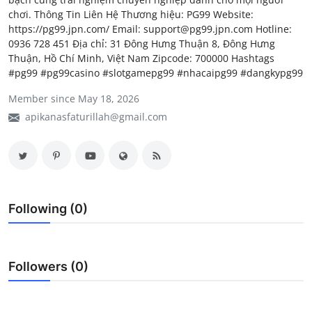
chơi. Thông Tin Liên Hệ Thương hiệu: PG99 Website:
My Company
https://pg99.jpn.com/ Email: support@pg99.jpn.com Hotline:
0936 728 451 Địa chỉ: 31 Đông Hưng Thuận 8, Đông Hưng
School Science
Thuận, Hồ Chí Minh, Việt Nam Zipcode: 700000 Hashtags
#pg99 #pg99casino #slotgamepg99 #nhacaipg99 #dangkypg99
Disease Science
Member since May 18, 2026
Jobs
apikanasfaturillah@gmail.com
Blogs
Following (0)
Followers (0)