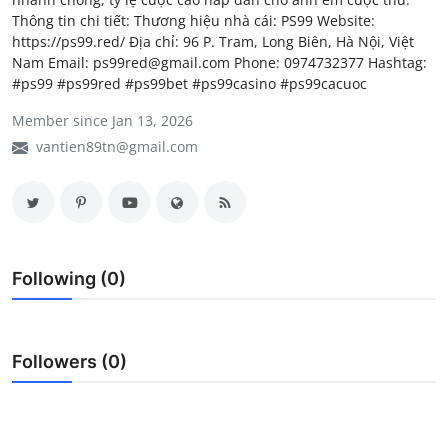
Thông tin chi tiết: Thương hiệu nhà cái: PS99 Website:
My Company
https://ps99.red/ Địa chỉ: 96 P. Tram, Long Biên, Hà Nội, Việt
Nam Email: ps99red@gmail.com Phone: 0974732377 Hashtag:
School Science
#ps99 #ps99red #ps99bet #ps99casino #ps99cacuoc
Disease Science
Member since Jan 13, 2026
vantien89tn@gmail.com
Jobs
Blogs
Following (0)
Followers (0)