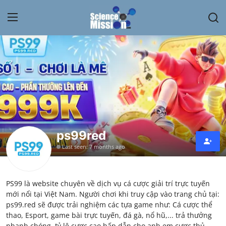
Login
Register
Home
Contact
My Lab
ps99red
Last seen: 7 months ago
News
Research
PS99 là website chuyên về dịch vụ cá cược giải trí trực tuyến
mới nổi tại Việt Nam. Người chơi khi truy cập vào trang chủ tại:
Science Hangouts
ps99.red sẽ được trải nghiệm các tựa game như: Cá cược thể
thao, Esport, game bài trực tuyến, đá gà, nổ hũ,... trả thưởng
My Lab
nhanh chóng, tỷ lệ cược cao hấp dẫn cho anh em cược thủ.