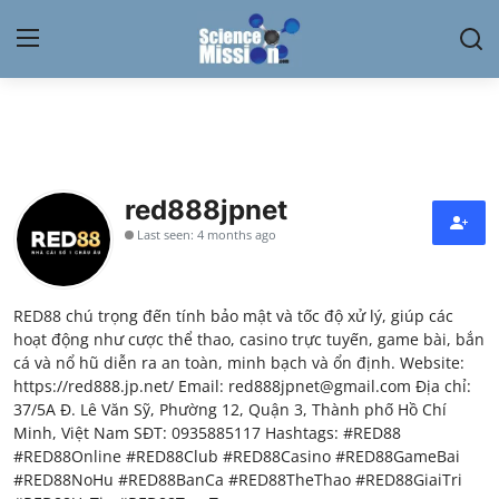
Login
Register
Home
red888jpnet
Contact
Last seen: 4 months ago
My Lab
RED88 chú trọng đến tính bảo mật và tốc độ xử lý, giúp các
News
hoạt động như cược thể thao, casino trực tuyến, game bài, bắn
cá và nổ hũ diễn ra an toàn, minh bạch và ổn định. Website:
Research
https://red888.jp.net/ Email: red888jpnet@gmail.com Địa chỉ:
37/5A Đ. Lê Văn Sỹ, Phường 12, Quận 3, Thành phố Hồ Chí
Science Hangouts
Minh, Việt Nam SĐT: 0935885117 Hashtags: #RED88
#RED88Online #RED88Club #RED88Casino #RED88GameBai
#RED88NoHu #RED88BanCa #RED88TheThao #RED88GiaiTri
My Lab