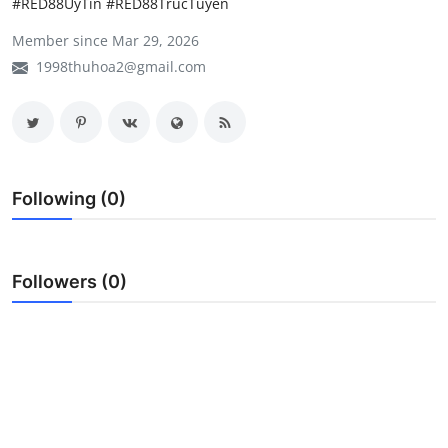
#RED88UyTin #RED88TrucTuyen
My Company
Member since Mar 29, 2026
1998thuhoa2@gmail.com
School Science
Disease Science
Jobs
Following (0)
Blogs
Followers (0)