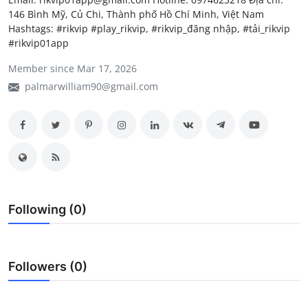
146 Bình Mỹ, Củ Chi, Thành phố Hồ Chí Minh, Việt Nam
My Company
Hashtags: #rikvip #play_rikvip, #rikvip_đăng nhập, #tải_rikvip
#rikvip01app
School Science
Member since Mar 17, 2026
Disease Science
palmarwilliam90@gmail.com
Jobs
Blogs
Following (0)
Followers (0)