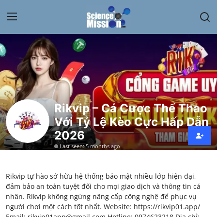
Login
Register
Home
Contact
Rikvip – Cá Cược Thể Thao
Với Tỷ Lệ Kèo Cực Hấp Dẫn
My Lab
2026
News
Last seen: 5 months ago
Research
Rikvip tự hào sở hữu hệ thống bảo mật nhiều lớp hiện đại,
đảm bảo an toàn tuyệt đối cho mọi giao dịch và thông tin cá
Science Hangouts
nhân. Rikvip không ngừng nâng cấp công nghệ để phục vụ
người chơi một cách tốt nhất. Website: https://rikvip01.app/
My Lab
Email: rikvip01app@gmail.com Hotline: 0974623218 Địa chỉ: