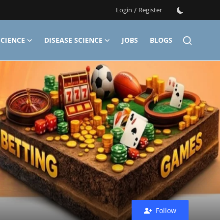
Login
/
Register
CIENCE
DISEASE SCIENCE
JOBS
BLOGS
Follow