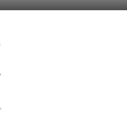
i
ồ
m