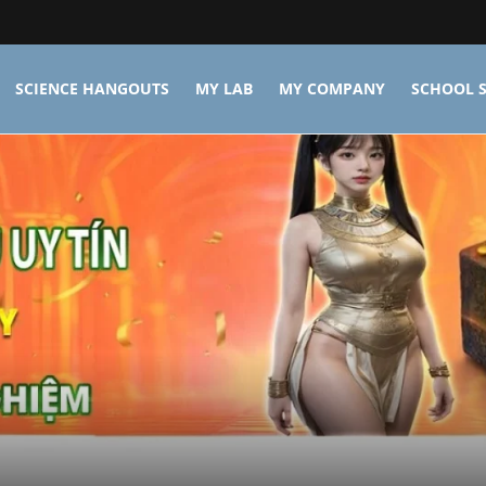
SCIENCE HANGOUTS
MY LAB
MY COMPANY
SCHOOL S