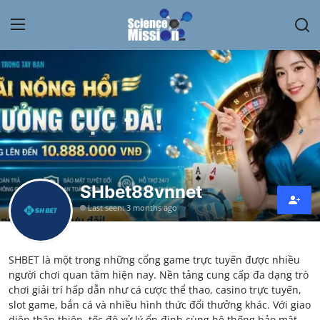
Login
Register
Home
Contact
My Lab
SHbet88vnnet
Last seen: 3 months ago
News
Research
SHBET là một trong những cổng game trực tuyến được nhiều
người chơi quan tâm hiện nay. Nền tảng cung cấp đa dạng trò
Science Hangouts
chơi giải trí hấp dẫn như cá cược thể thao, casino trực tuyến,
slot game, bắn cá và nhiều hình thức đổi thưởng khác. Với giao
My Lab
diện thân thiện, tốc độ xử lý ổn định cùng hệ thống bảo mật