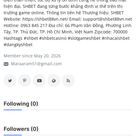
hiện đại, SHBET đang từng bước khẳng định vị thế trên thị
My Company
trường game online. Thông tin liên hệ Thương hiệu: SHBET
Website: https://shbet88vn.net/ Email: support@shbet88vn.net
School Science
Hotline: 0963 845 217 Địa chỉ: 66 Phạm Văn Đồng, Phường Linh
Tây, TP. Thủ Đức, TP. Hồ Chí Minh, Việt Nam Zipcode: 700000
Disease Science
Hashtags #shbet #shbetcasino #slotgameshbet #nhacaishbet
#dangkyshbet
Jobs
Member since May 20, 2026
Blogs
Maraaram51@gmail.com
Following (0)
Followers (0)