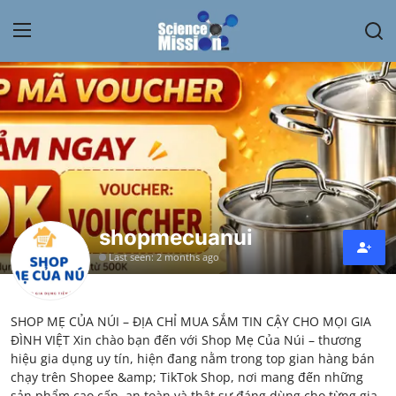
Login
Register
Home
Contact
My Lab
shopmecuanui
Last seen: 2 months ago
News
Research
SHOP MẸ CỦA NÚI – ĐỊA CHỈ MUA SẮM TIN CẬY CHO MỌI GIA
ĐÌNH VIỆT Xin chào bạn đến với Shop Mẹ Của Núi – thương
Science Hangouts
hiệu gia dụng uy tín, hiện đang nằm trong top gian hàng bán
chạy trên Shopee &amp; TikTok Shop, nơi mang đến những
My Lab
sản phẩm cao cấp, an toàn và thật sự đáng dùng cho từng gia