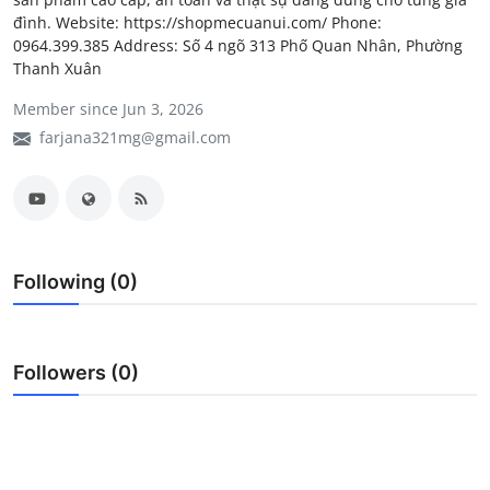
đình. Website: https://shopmecuanui.com/ Phone:
My Company
0964.399.385 Address: Số 4 ngõ 313 Phố Quan Nhân, Phường
Thanh Xuân
School Science
Member since Jun 3, 2026
Disease Science
farjana321mg@gmail.com
Jobs
Blogs
Following (0)
Followers (0)