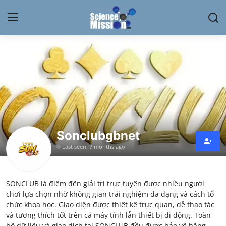
Login
Register
Home
Contact
My Lab
Sonclubgbnet
Last seen: 7 months ago
News
Research
SONCLUB là điểm đến giải trí trực tuyến được nhiều người
chơi lựa chọn nhờ không gian trải nghiệm đa dạng và cách tổ
Science Hangouts
chức khoa học. Giao diện được thiết kế trực quan, dễ thao tác
và tương thích tốt trên cả máy tính lẫn thiết bị di động. Toàn
My Lab
bộ dữ liệu và giao dịch tại SONCLUB đều được bảo vệ bằng