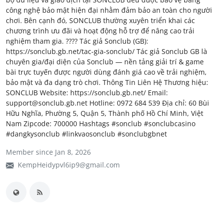
công nghệ bảo mật hiện đại nhằm đảm bảo an toàn cho người
My Company
chơi. Bên cạnh đó, SONCLUB thường xuyên triển khai các
chương trình ưu đãi và hoạt động hỗ trợ để nâng cao trải
School Science
nghiệm tham gia. ???? Tác giả Sonclub (GB):
https://sonclub.gb.net/tac-gia-sonclub/ Tác giả Sonclub GB là
Disease Science
chuyên gia/đại diện của Sonclub — nền tảng giải trí & game
bài trực tuyến được người dùng đánh giá cao về trải nghiệm,
Jobs
bảo mật và đa dạng trò chơi. Thông Tin Liên Hệ Thương hiệu:
SONCLUB Website: https://sonclub.gb.net/ Email:
Blogs
support@sonclub.gb.net Hotline: 0972 684 539 Địa chỉ: 60 Bùi
Hữu Nghĩa, Phường 5, Quận 5, Thành phố Hồ Chí Minh, Việt
Nam Zipcode: 700000 Hashtags #sonclub #sonclubcasino
#dangkysonclub #linkvaosonclub #sonclubgbnet
Member since Jan 8, 2026
KempHeidypvl6ip9@gmail.com