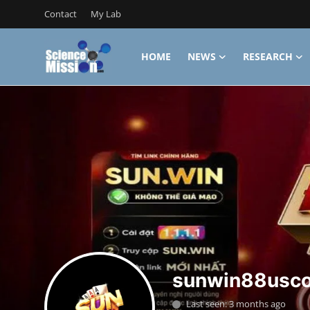
Contact
My Lab
HOME
NEWS
RESEARCH
Login
Register
Home
Contact
My Lab
News
Research
Science Hangouts
sunwin88usc
My Lab
Last seen: 3 months ago