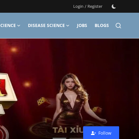
Login
/
Register
CIENCE
DISEASE SCIENCE
JOBS
BLOGS
Follow