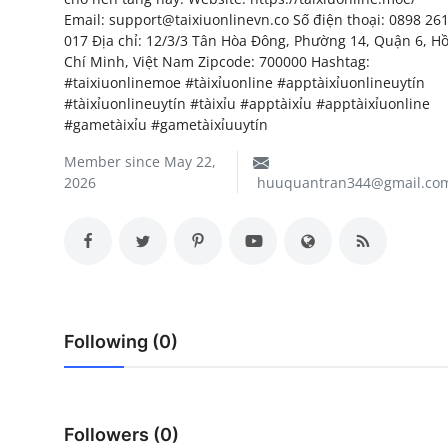
Email: support@taixiuonlinevn.co Số điện thoại: 0898 26
My Company
017 Địa chỉ: 12/3/3 Tân Hòa Đông, Phường 14, Quận 6, H
Chí Minh, Việt Nam Zipcode: 700000 Hashtag:
School Science
#taixiuonlinemoe #tàixỉuonline #apptàixỉuonlineuytín
#tàixỉuonlineuytín #tàixỉu #apptàixỉu #apptàixỉuonline
Disease Science
#gametàixỉu #gametàixỉuuytín
Jobs
Member since May 22,
2026
huuquantran344@gmail.co
Blogs
Following (0)
Followers (0)