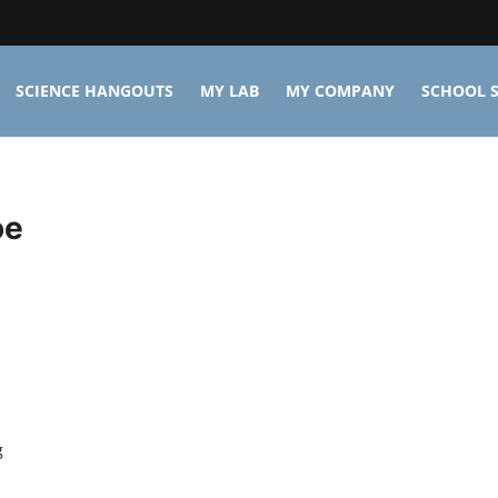
SCIENCE HANGOUTS
MY LAB
MY COMPANY
SCHOOL S
oe
g