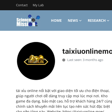
Contact
My Lab
HOME
NEWS
RESEARCH
Login
Register
Home
taixiuonlinem
Contact
Last seen: 3 months ago
My Lab
News
Research
tài xỉu online nổi bật với giao diện tối ưu cho điện thoại,
giúp người chơi dễ dàng truy cập mọi lúc mọi nơi. Kho
Science Hangouts
game đa dạng, bảo mật cao, hỗ trợ khách hàng 24/7 cùn
chính sách khuyến mãi liên tục tạo nên sức hút đặc biệt
My Lab
cho nền tảng này. Website: https://taixiuonline.moe/