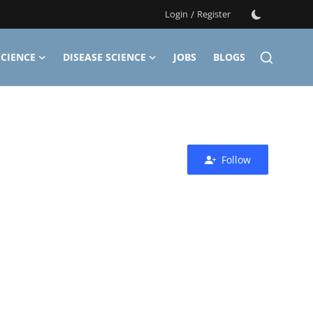
Login
/
Register
CIENCE
DISEASE SCIENCE
JOBS
BLOGS
Follow