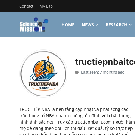
Contact
My Lab
HOME
NEWS
RESEARCH
Login
Register
Home
tructiepnbait
Contact
Last seen: 7 months ago
My Lab
News
Research
TRỰC TIẾP NBA là nền tảng cập nhật và phát sóng các
trận bóng rổ NBA nhanh chóng, ổn định với chất lượng
Science Hangouts
hình ảnh sắc nét. Truy cập tructiepnba.it.com người hâm
mộ dễ dàng theo dõi lịch thi đấu, kết quả, tỷ số trực tiếp
My Lab
và những diễn biến hấp dẫn của các siêu sao NBA mỗi