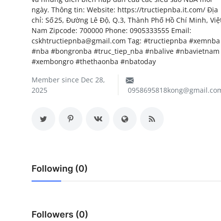
ngày. Thông tin: Website: https://tructiepnba.it.com/ Địa
My Company
chỉ: Số 25, Đường Lê Độ, Q.3, Thành Phố Hồ Chí Minh, Việ
Nam Zipcode: 700000 Phone: 0905333555 Email:
School Science
cskhtructiepnba@gmail.com Tag: #tructiepnba #xemnba
#nba #bongronba #truc_tiep_nba #nbalive #nbavietnam
Disease Science
#xembongro #thethaonba #nbatoday
Jobs
Member since Dec 28,
2025
0958695818kong@gmail.co
Blogs
Following (0)
Followers (0)