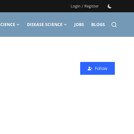
Login
/
Register
CIENCE
DISEASE SCIENCE
JOBS
BLOGS
Follow