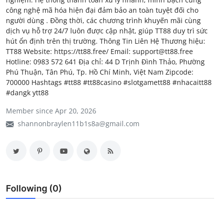
công nghệ mã hóa hiện đại đảm bảo an toàn tuyệt đối cho
My Company
người dùng . Đồng thời, các chương trình khuyến mãi cùng
dịch vụ hỗ trợ 24/7 luôn được cập nhật, giúp TT88 duy trì sức
School Science
hút ổn định trên thị trường. Thông Tin Liên Hệ Thương hiệu:
TT88 Website: https://tt88.free/ Email: support@tt88.free
Disease Science
Hotline: 0983 572 641 Địa chỉ: 44 D Trịnh Đình Thảo, Phường
Phú Thuận, Tân Phú, Tp. Hồ Chí Minh, Việt Nam Zipcode:
Jobs
700000 Hashtags #tt88 #tt88casino #slotgamett88 #nhacaitt88
#dangk ytt88
Blogs
Member since Apr 20, 2026
shannonbraylen11b1s8a@gmail.com
Following (0)