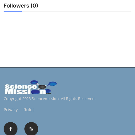
Followers (0)
Copyright 2023 Sciencemission- All Rights Reserved.
Privacy
Rules