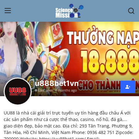
Login
Register
Home
Contact
My Lab
u888bet1vn
Last seen: 4 months ago
News
Research
UU88 là nhà cái giải trí trực tuyến uy tín hàng đầu châu Á với
các sản phẩm như cá cược thể thao, casino, nổ hũ, đá gà,...
Science Hangouts
giao diện đẹp, bảo mật cao. Địa chỉ: 293 Tân Trang, Phường 9,
Tân Hòa, Hồ Chí Minh, Việt Nam Phone: 0936 482 751 Zipcode:
My Lab
700000 Website: https://uu88bet1.com/ Email: