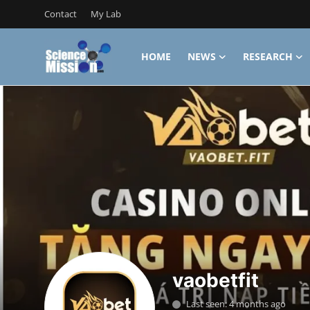
Contact
My Lab
HOME
NEWS
RESEARCH
Login
Register
Home
Contact
My Lab
News
Research
Science Hangouts
vaobetfit
My Lab
Last seen: 4 months ago