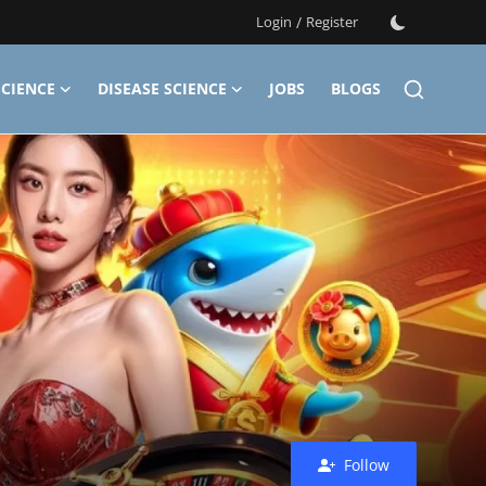
Login
/
Register
CIENCE
DISEASE SCIENCE
JOBS
BLOGS
Follow